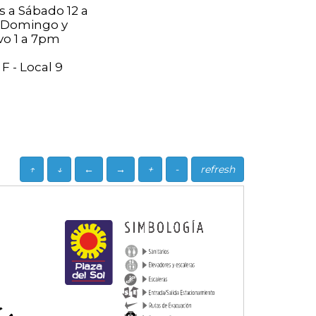
 a Sábado 12 a
Domingo y
vo 1 a 7pm
F - Local 9
↑
↓
←
→
+
-
refresh