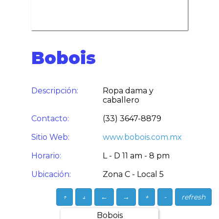
Bobois
Descripción:
Ropa dama y
caballero
Contacto:
(33) 3647-8879
Sitio Web:
www.bobois.com.mx
Horario:
L - D 11 am - 8 pm
Ubicación:
Zona C - Local 5
↑
↓
←
→
+
-
refresh
Bobois