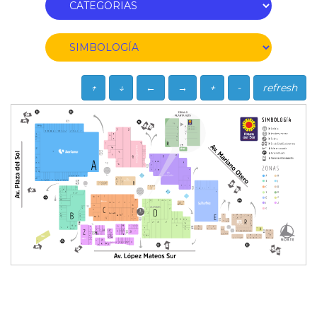
↑
↓
←
→
+
-
refresh