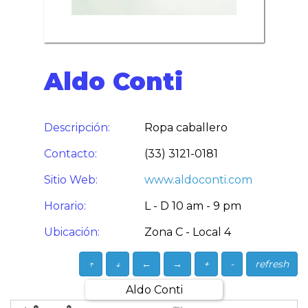
Aldo Conti
Descripción:
Ropa caballero
Contacto:
(33) 3121-0181
Sitio Web:
www.aldoconti.com
Horario:
L - D 10 am - 9 pm
Ubicación:
Zona C - Local 4
↑
↓
←
→
+
-
refresh
Aldo Conti