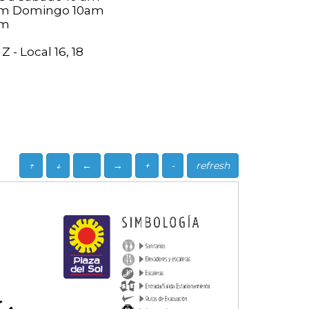
pm Domingo 10am
pm
Z - Local 16, 18
↑
↓
←
→
+
-
refresh