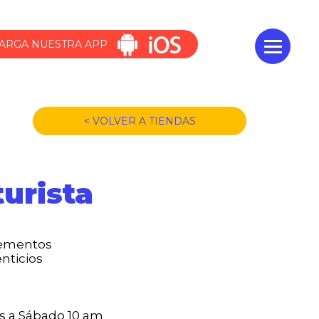
ARGA NUESTRA APP
< VOLVER A TIENDAS
urista
ementos
nticios
s a Sábado 10 am