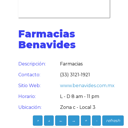
Farmacias
Benavides
Descripción:
Farmacias
Contacto:
(33) 3121-1921
Sitio Web:
www.benavides.com.mx
Horario:
L - D 8 am - 11 pm
Ubicación:
Zona c - Local 3
↑
↓
←
→
+
-
refresh