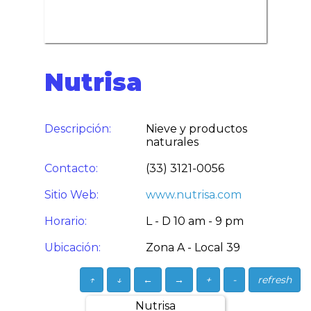
Nutrisa
Descripción:
Nieve y productos
naturales
Contacto:
(33) 3121-0056
Sitio Web:
www.nutrisa.com
Horario:
L - D 10 am - 9 pm
Ubicación:
Zona A - Local 39
↑
↓
←
→
+
-
refresh
Nutrisa