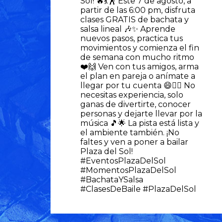
Sol! 🔥💃🕺 Este 7 de agosto, a
partir de las 6:00 pm, disfruta
clases GRATIS de bachata y
salsa lineal 🎶✨ Aprende
nuevos pasos, practica tus
movimientos y comienza el fin
de semana con mucho ritmo
❤️🙌 Ven con tus amigos, arma
el plan en pareja o anímate a
llegar por tu cuenta 😄👯‍♀️ No
necesitas experiencia, solo
ganas de divertirte, conocer
personas y dejarte llevar por la
música 🎵🌟 La pista está lista y
el ambiente también. ¡No
faltes y ven a poner a bailar
Plaza del Sol!
#EventosPlazaDelSol
#MomentosPlazaDelSol
#BachataYSalsa
#ClasesDeBaile #PlazaDelSol