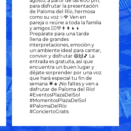
agosto, a partir de las 6:00 pm,
para disfrutar la presentación
de Paloma del Río, hermosa
como su voz ✨🌹 Ven en
pareja o reúne a toda la familia
y amigos 👯‍♀️💛👨‍👩‍👧‍👦
Prepárate para una tarde
llena de grandes
interpretaciones, emoción y
un ambiente ideal para cantar,
convivir y disfrutar 😄🙌🎵 La
entrada es gratuita, así que
encuentra un buen lugar y
déjate sorprender por una voz
que hará especial tu fin de
semana 🌟☀️ ¡No faltes y ven a
disfrutar de Paloma del Río!
#EventosPlazaDelSol
#MomentosPlazaDelSol
#PalomaDelRío
#ConciertoGratis