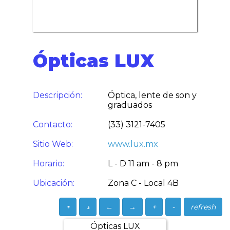
Ópticas LUX
Descripción:
Óptica, lente de son y
graduados
Contacto:
(33) 3121-7405
Sitio Web:
www.lux.mx
Horario:
L - D 11 am - 8 pm
Ubicación:
Zona C - Local 4B
↑
↓
←
→
+
-
refresh
Ópticas LUX