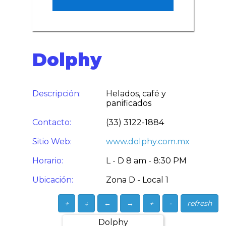
Dolphy
Descripción:
Helados, café y
panificados
Contacto:
(33) 3122-1884
Sitio Web:
www.dolphy.com.mx
Horario:
L - D 8 am - 8:30 PM
Ubicación:
Zona D - Local 1
↑
↓
←
→
+
-
refresh
Dolphy