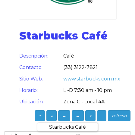
Starbucks Café
Descripción:
Café
Contacto:
(33) 3122-7821
Sitio Web:
www.starbucks.com.mx
Horario:
L -D 7:30 am - 10 pm
Ubicación:
Zona C - Local 4A
↑
↓
←
→
+
-
refresh
Starbucks Café