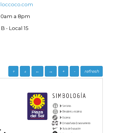
loccoco.com
 10am a 8pm
B - Local 15
↑
↓
←
→
+
-
refresh