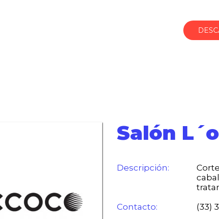
DESC
Salón L´
Descripción:
Cort
cabal
trat
Contacto:
(33) 