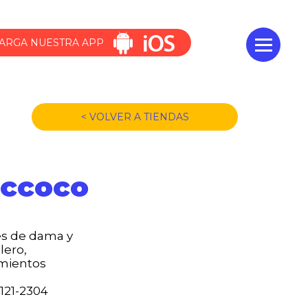
ARGA NUESTRA APP
< VOLVER A TIENDAS
occoco
es de dama y
lero,
amientos
3121-2304