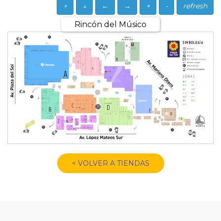
↑
↓
←
→
+
-
refresh
Rincón del Músico
< VOLVER A TIENDAS