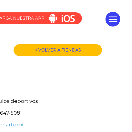
ARGA NUESTRA APP
< VOLVER A TIENDAS
ulos deportivos
3647-5081
marti.mx