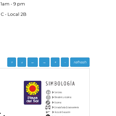
 11am - 9 pm
C - Local 2B
↑
↓
←
→
+
-
refresh