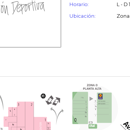
Horario:
L - D
Ubicación:
Zona 