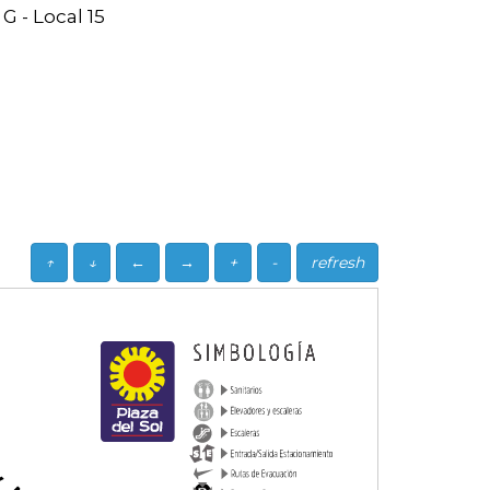
G - Local 15
↑
↓
←
→
+
-
refresh