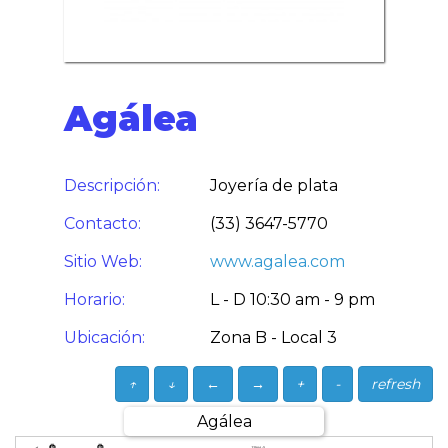
Agálea
Descripción:
Joyería de plata
Contacto:
(33) 3647-5770
Sitio Web:
www.agalea.com
Horario:
L - D 10:30 am - 9 pm
Ubicación:
Zona B - Local 3
↑
↓
←
→
+
-
refresh
Agálea