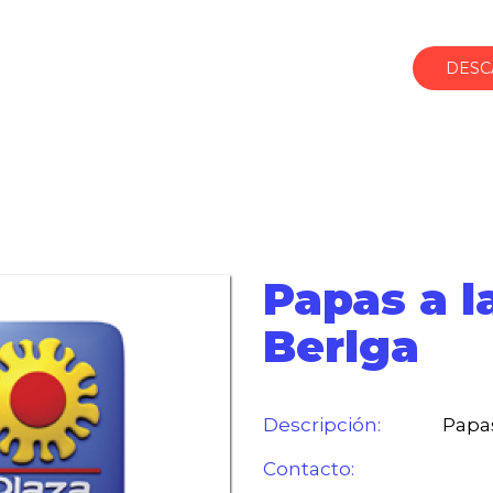
DESC
Papas a l
Berlga
Descripción:
Papas
Contacto: