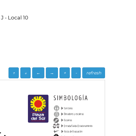
J - Local 10
↑
↓
←
→
+
-
refresh